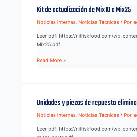
manos
Kit de actualización de Mix10 a Mix25
Noticias internas
,
Noticias Técnicas
/ Por
a
Leer pdf: https://nilfiskfood.com/wp-con
Mix25.pdf
Kit
Read More »
de
actualización
de
Mix10
Unidades y piezas de repuesto elimin
a
Mix25
Noticias internas
,
Noticias Técnicas
/ Por
a
Leer pdf: https://nilfiskfood.com/wp-con