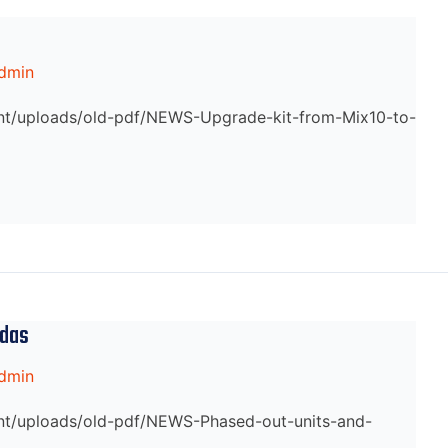
dmin
tent/uploads/old-pdf/NEWS-Upgrade-kit-from-Mix10-to-
adas
dmin
tent/uploads/old-pdf/NEWS-Phased-out-units-and-