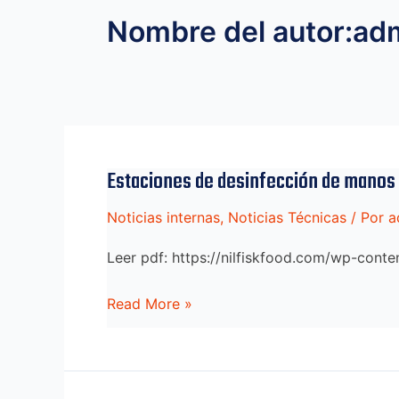
Nombre del autor:ad
Estaciones de desinfección de manos
Noticias internas
,
Noticias Técnicas
/ Por
a
Leer pdf: https://nilfiskfood.com/wp-cont
Estaciones
Read More »
de
desinfección
de