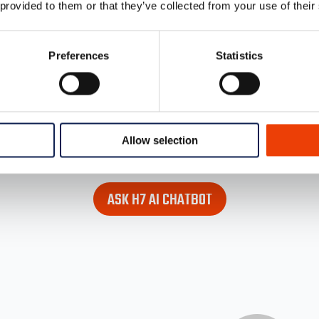
 provided to them or that they’ve collected from your use of their
Preferences
Statistics
Allow selection
 looking for. Find it in the lower right corner of every page
ASK H7 AI CHATBOT