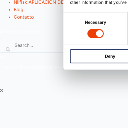
Nilfisk APLICACIÓN DE COMIDA/Comandante
other information that you’ve
Blog
Consent
Contacto
Necessary
Selection
Search our website
or..
Deny
- try our AI powered chatbot to find all the answers you are