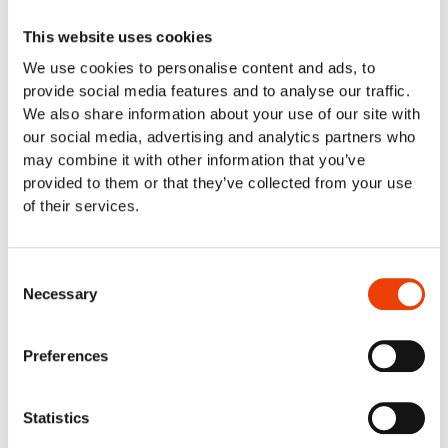
Industria de bebidas e industria cervecera
OEM
This website uses cookies
Industria pesquera y marisquera
We use cookies to personalise content and ads, to
Cocinas industriales y minoristas de alimentación
provide social media features and to analyse our traffic.
Industria cárnica
We also share information about your use of our site with
Ave de corral
our social media, advertising and analytics partners who
Limpieza inteligente en la industria láctea
may combine it with other information that you’ve
Soluciones de limpieza
provided to them or that they’ve collected from your use
Limpieza automática
of their services.
Limpieza móvil
Limpieza manual. Limpieza fuera de lugar
Limpieza neumática
Consent
Limpieza centralizada (prediluida)
Necessary
Selection
Limpieza descentralizada
Limpieza del agua del grifo
Preferences
Soporte & Productos
Calculadora de barras de pulverización
Navigator Programa Web
Statistics
Nilfisk APLICACIÓN DE COMIDA/Comandante