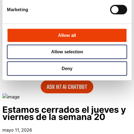
Blog
Marketing
Contacto
Search our website
Allow all
Allow selection
or..
- try our AI powered chatbot to find all the answers you are
Deny
looking for. Find it in the lower right corner of every page.
ASK H7 AI CHATBOT
Estamos cerrados el jueves y
viernes de la semana 20
mayo 11, 2026