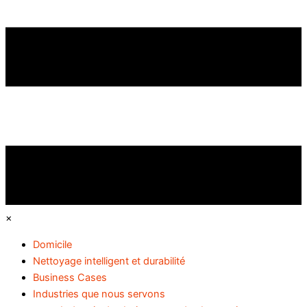
×
Domicile
Nettoyage intelligent et durabilité
Business Cases
Industries que nous servons