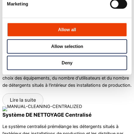
Les stations de nettoyage sont à portée de main lorsque vous
Marketing
souhaitez nettoyer vos installations de production.
Home
/
Solutions de nettoyage
/
Nettoyage manuel. Nettoyage
hors de propos
Allow all
Systèmes de nettoyage
Allow selection
Système cLEANING décentralisé
Deny
Le système décentralisé offre une grande souplesse dans le
choix des équipements, du nombre d'utilisateurs et du nombre
de détergents situés à l'intérieur des installations de production.
Lire la suite
Système DE NETTOYAGE Centralisé
Le système centralisé prémélange les détergents situés à
l’extérieur des installations de production et les distribue par