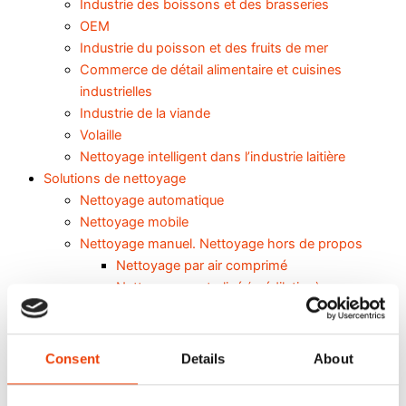
Industrie des boissons et des brasseries
OEM
Industrie du poisson et des fruits de mer
Commerce de détail alimentaire et cuisines
industrielles
Industrie de la viande
Volaille
Nettoyage intelligent dans l’industrie laitière
Solutions de nettoyage
Nettoyage automatique
Nettoyage mobile
Nettoyage manuel. Nettoyage hors de propos
Nettoyage par air comprimé
Nettoyage centralisé (prédilution)
Nettoyage décentralisé
Nettoyage de l’eau du robinet
Assistance et produits
Consent
Details
About
Calculateur de barres de pulvérisation
Navigator Programme Web