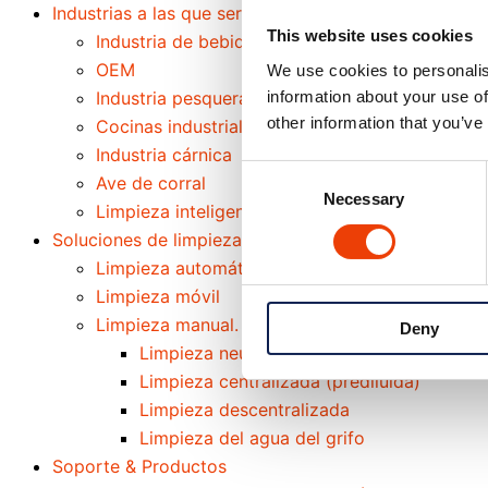
Industrias a las que servimos
This website uses cookies
Industria de bebidas e industria cervecera
OEM
We use cookies to personalis
information about your use of
Industria pesquera y marisquera
other information that you’ve
Cocinas industriales y minoristas de alimentaci
Industria cárnica
Consent
Ave de corral
Necessary
Selection
Limpieza inteligente en la industria láctea
Soluciones de limpieza
Limpieza automática
Limpieza móvil
Limpieza manual. Limpieza fuera de lugar
Deny
Limpieza neumática
Limpieza centralizada (prediluida)
Limpieza descentralizada
Limpieza del agua del grifo
Soporte & Productos