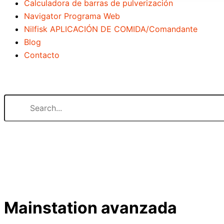
Calculadora de barras de pulverización
Navigator Programa Web
Nilfisk APLICACIÓN DE COMIDA/Comandante
Blog
Contacto
Search our website
or..
- try our AI powered chatbot to find all the answers you ar
Mainstation avanzada