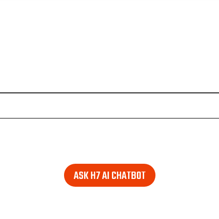
e looking for. Find it in the lower right corner of every pag
ASK H7 AI CHATBOT