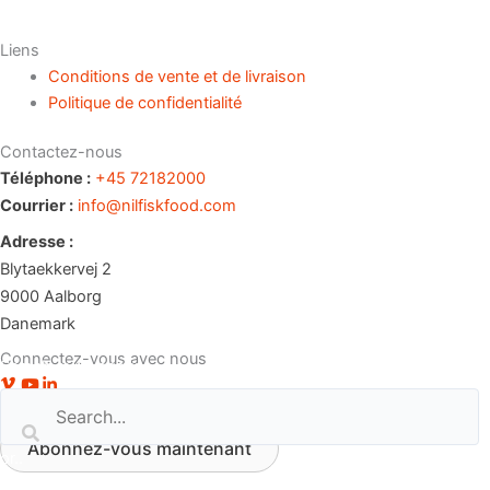
Liens
Conditions de vente et de livraison
Politique de confidentialité
Contactez-nous
Téléphone :
+45 72182000
Courrier :
info@nilfiskfood.com
Adresse :
Blytaekkervej 2
9000 Aalborg
Danemark
Connectez-vous avec nous
Search our website
Profil Vimeo
Chaîne Youtube
Profil LinkedIn
Bulletin
Abonnez-vous maintenant
or..