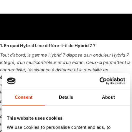
1. En quoi Hybrid Line diffère-t-il de Hybrid 7 ?
Tout d’abord, la gamme Hybrid 7 dispose d’un onduleur Hybrid 7
intégré, d’un multicontrôleur et d’un écran. Ceux-ci permettent la
connectivité, l’assistance à distance et la durabilité en
économisant env. 70% de l’énergie principalement en mode
veille. En plus de cela, il dispose également du bloc Hybrid 7 ,
avec la technologie bien connue Corona Foam.
Consent
Details
About
Deuxièmement, la ligne Hybrid dispose également de la
technologie Corona Foam dans le bloc. Cependant, il dispose
d’un onduleur, d’un multicontrôleur et d’un écran standard, ne
This website uses cookies
prend donc pas en charge la connectivité et l’assistance à
We use cookies to personalise content and ads, to
distance.