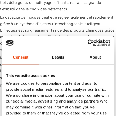
trois détergents de nettoyage, offrant ainsi la plus grande
flexibilité dans le choix des détergents.
La capacité de mousse peut être réglée facilement et rapidement
grâce à un système d’injecteur interchangeable intelligent.
L’injecteur est soigneusement rincé des produits chimiques grâce
au protocole Injector Pulse Flush Function, qui prolonge sa durée
de vie. MultiFoamer Pegasus est livré avec une valve d’air pour
vider le tuyau.
Consent
Details
About
MultiFoamer Pegasus est doté d’un couvercle en ABS et d’un
design très compact qui s’adapte même aux plus petits endroits.
Le MultiFoamer Pegasus doit être connecté à l’API de l’application
This website uses cookies
et est contrôlé via la boîte à bornes intégrée
We use cookies to personalise content and ads, to
Documents
provide social media features and to analyse our traffic.
We also share information about your use of our site with
, D
Directions for use MultiFoamer Pegasus
Download
our social media, advertising and analytics partners who
may combine it with other information that you’ve
, S
Spare par list 110005693
Download
provided to them or that they’ve collected from your use