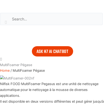
Search our website
or..
- try our AI powered chatbot to find all the answers you are
looking for. Find it in the lower right corner of every page.
ASK H7 AI CHATBOT
MultiFoamer Pégase
Home
/
MultiFoamer Pégase
Nilfisk FOOD MultiFoamer Pegasus est une unité de nettoyage
automatique pour le nettoyage à la mousse de diverses
applications.
Il est disponible en deux versions différentes et peut gérer jusqu’à