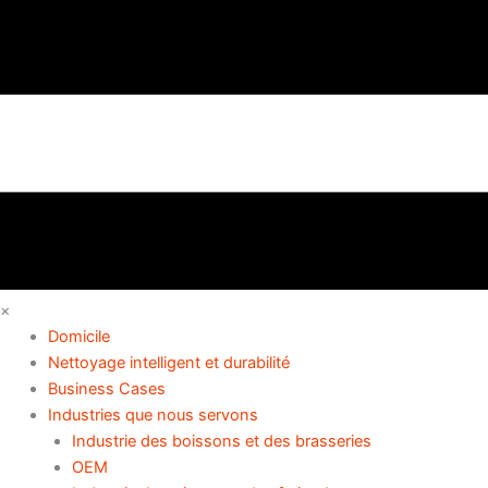
×
Domicile
Nettoyage intelligent et durabilité
Business Cases
Industries que nous servons
Industrie des boissons et des brasseries
OEM