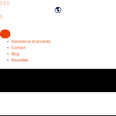
Aller
Profil Vimeo
Chaîne Youtube
Profil LinkedIn
au
Français
contenu
Assistance et produits
Contact
Blog
Nouvelles