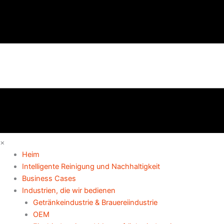
×
Heim
Intelligente Reinigung und Nachhaltigkeit
Business Cases
Industrien, die wir bedienen
Getränkeindustrie & Brauereiindustrie
OEM