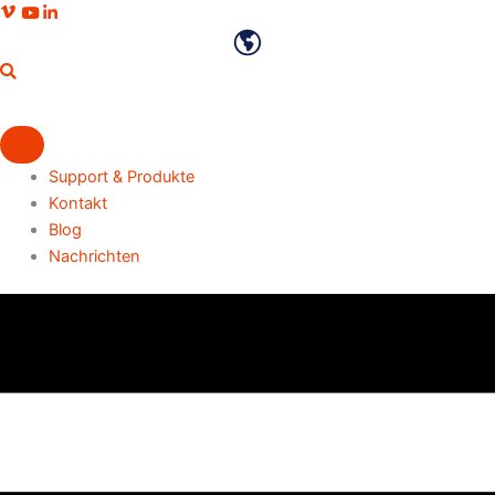
Zum
Vimeo-Profil
Youtube-Kanal
LinkedIn-Profil
Inhalt
Deutsch
springen
Support & Produkte
Kontakt
Blog
Nachrichten