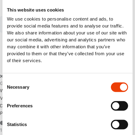
This website uses cookies
Search our website
We use cookies to personalise content and ads, to
provide social media features and to analyse our traffic.
We also share information about your use of our site with
or..
our social media, advertising and analytics partners who
- try our AI powered chatbot to find all the answers you are
may combine it with other information that you’ve
looking for. Find it in the lower right corner of every page.
provided to them or that they’ve collected from your use
of their services.
ASK H7 AI CHATBOT
Consent
Geschichte
Necessary
Selection
Wenn es keinen Moment zu verlieren gibt!
Vollautomatische und einheitliche tägliche Reinigung und
Desinfektion mit mehreren maßgeschneiderten
Preferences
Programmoptionen.
Statistics
1981