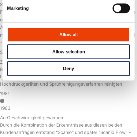
Start
Marketing
Für uns geht es darum, die sich entwickelnden Bedürfnisse
unserer Kunden zu befriedigen, und zwar seit den
Anfängen im Jahr 1981, als eine örtliche Tankstelle Metax
mit der Bitte an uns herantrat, die Reinigungsprozesse und
Allow all
-ergebnisse in ihrer Waschanlage zu optimieren.
Allow selection
So haben wir unsere Erfahrungen mit Schaumstoff begonnen.
Zur gleichen Zeit trat das führende Bauunternehmen ISS mit der
Deny
Bitte an uns heran, die Reinigungsprozesse in der
Lebensmittelproduktion zu optimieren, wo sie mit
Hochdruckgeräten und Sprühreinigungsverfahren reinigten.
1981
1983
An Geschwindigkeit gewinnen
Durch die Kombination der Erkenntnisse aus diesen beiden
Kundenanfragen entstand "Scanio" und später "Scanio Flow" -