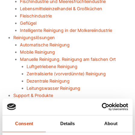
Fischindustrie und Meeresfrüchteindustrie
Lebensmitteleinzelhandel & Großküchen
Fleischindustrie
Geflügel
Intelligente Reinigung in der Molkereiindustrie
Reinigungslösungen
Automatische Reinigung
Mobile Reinigung
Manuelle Reinigung. Reinigung am falschen Ort
Luftgetriebene Reinigung
Zentralisierte (vorverdünnte) Reinigung
Dezentrale Reinigung
Leitungswasser Reinigung
Support & Produkte
Sprühbalken-Rechner
Navigator Web-Programm
Nilfisk FOOD APP/Kommandant
Consent
Details
About
Blog
Kontakt