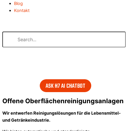
Blog
Kontakt
Search our website
or..
- try our AI powered chatbot to find all the answers you are
looking for. Find it in the lower right corner of every page.
ASK H7 AI CHATBOT
Offene Oberflächenreinigungsanlagen
Wir entwerfen Reinigungslösungen für die Lebensmittel-
und Getränkeindustrie.