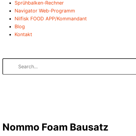
Sprühbalken-Rechner
Navigator Web-Programm
Nilfisk FOOD APP/Kommandant
Blog
Kontakt
Search our website
or..
- try our AI powered chatbot to find all the answers you ar
Nommo Foam Bausatz