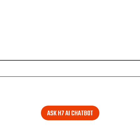
e looking for. Find it in the lower right corner of every pag
ASK H7 AI CHATBOT