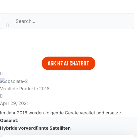
Search our website
or..
- try our AI powered chatbot to find all the answers you are
looking for. Find it in the lower right corner of every page.
ASK H7 AI CHATBOT
Veraltete Produkte 2018
April 29, 2021
Im Jahr 2018 wurden folgende Geräte veraltet und ersetzt:
Obsolet:
Hybride vorverdünnte Satelliten