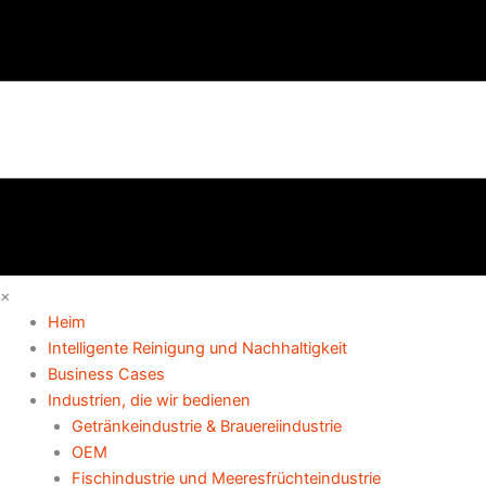
×
Heim
Intelligente Reinigung und Nachhaltigkeit
Business Cases
Industrien, die wir bedienen
Getränkeindustrie & Brauereiindustrie
OEM
Fischindustrie und Meeresfrüchteindustrie