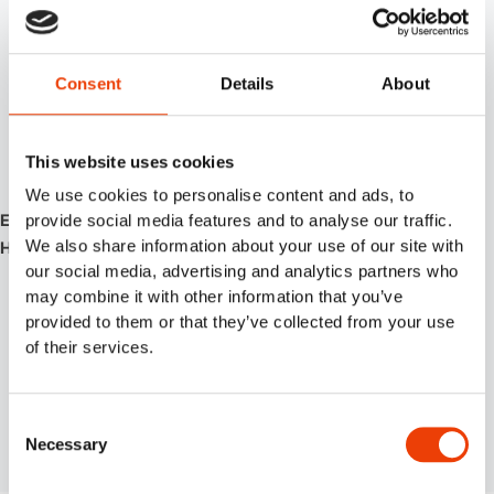
110003365 – Hybride SU21PD2
119000305 – Hybride SU11PD2
110003363 – Hybrid-SUPD2
Consent
Details
About
110003341 – Hybrid-SUPD1
110003364 – Hybride SU21PD1
119000341 – Hybrid One SUPD1
This website uses cookies
119000341 – Hybrid One SUPD2
We use cookies to personalise content and ads, to
Ersetzt durch:
provide social media features and to analyse our traffic.
We also share information about your use of our site with
Hybrid Penta vorverdünnte Satelliten
our social media, advertising and analytics partners who
119000181 PHOENIX MIX20 1-5% VF
may combine it with other information that you’ve
119000180 PHOENIX MIX20 1-5% AF
provided to them or that they’ve collected from your use
119000183 PHOENIX MIX08 1-5% VF
of their services.
119000182 PHOENIX MIX08 1-5% AF
119000401 PHOENIX MIX08 0,2-2,0% AF
119000402 PHOENIX MIX08 0,2-2,0% VF
Consent
Necessary
119000350 PHOENIX MIX20 0,2 – 2% VF
Selection
119000280 PHOENIX MIX20 0,2 – 2% AF