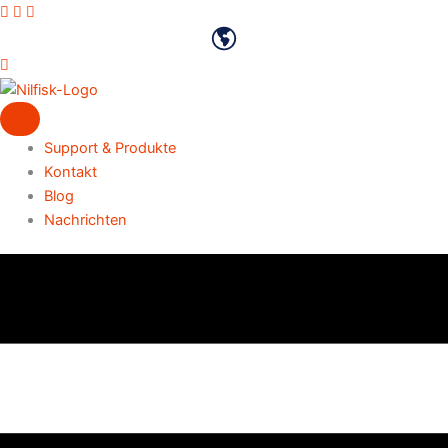
Zum
Vimeo-Profil
Youtube-Kanal
LinkedIn-Profil
Inhalt
Deutsch
springen
Support & Produkte
Kontakt
Blog
Nachrichten