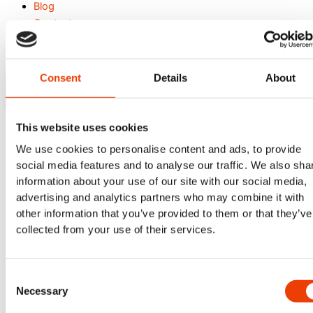
Blog
Contacto
Search our website
Consent
Details
About
This website uses cookies
or..
We use cookies to personalise content and ads, to provide
- try our AI powered chatbot to find all the answers you are
social media features and to analyse our traffic. We also sha
looking for. Find it in the lower right corner of every page.
information about your use of our site with our social media,
advertising and analytics partners who may combine it with
ASK H7 AI CHATBOT
other information that you’ve provided to them or that they’ve
collected from your use of their services.
Foamatic compact,
Mainstation, Foamatic
satellite
Consent
Necessary
Selection
Home
/
Foamatic compact, Mainstation, Foamatic satellite