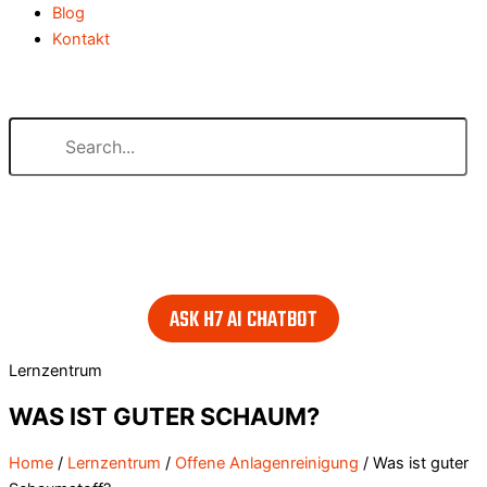
Blog
Kontakt
Search our website
or..
- try our AI powered chatbot to find all the answers you are
looking for. Find it in the lower right corner of every page.
ASK H7 AI CHATBOT
Lernzentrum
WAS IST GUTER SCHAUM?
Home
/
Lernzentrum
/
Offene Anlagenreinigung
/
Was ist guter